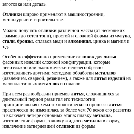
заготовка или деталь.
Отливки
широко применяют в машиностроении,
металлургии и строительстве.
Можно получать
отливки
различной массы (от нескольких
граммов до сотен тонн), простой и сложной формы из
чугуна
,
стали
,
бронзы
, сплавов меди и
алюминия
, цинка и магния и
т.д.
Особенно эффективно применение
отливок
для
литья
фасонных изделий сложной конфигурации, которые
невозможно или экономически нецелесообразно
изготавливать другими методами обработки
металлов
(давлением, сваркой, резанием), а также для
литья изделий
из
малопластичных
металлов
и сплавов.
При всем разнообразии приемов
литья
, сложившихся за
длительный период развития его технологии,
принципиальная схема технологического процесса
литья
практически не изменилась за более чем 70 веков его развития
и включает четыре основных этапа: плавку
металла
,
изготовление формы, заливку жидкого
металла
в форму,
извлечение затвердевшей
отливки
из формы.