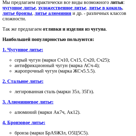
Мы предлагаем практически все виды возможного
литья
:
чугунное литье
,
художественное литье
,
литье в кокиль
,
литье бронзы
,
литье алюминия
и др. - различных классов
сложности.
Так же предлагаем
отливки и изделия из чугуна
.
Наибольшей популярностью пользуются:
1. Чугунное литье:
серый чугун (марки Сч10, Сч15, Сч20, Сч25);
антифрикционный чугун (марка АСч-4);
жаропрочный чугун (марка ЖСч5.5.5).
2. Стальное литье:
легированная сталь (марки 35л, 35Гл).
3. Алюминиевое литье:
алюминий (марки Ак7ч, Ак12).
4. Бронзовое литье:
бронза (марки БрА9ЖЗл, О5Ц5С5).